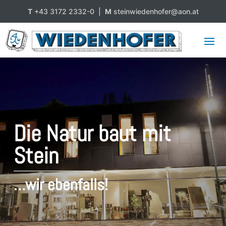
T
+43 3172 2332-0 |
M
steinwiedenhofer@aon.at
Die Natur baut mit
Stein
…wir ebenfalls!