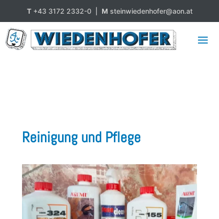
T
+43 3172 2332-0 |
M
steinwiedenhofer@aon.at
Reinigung und Pflege